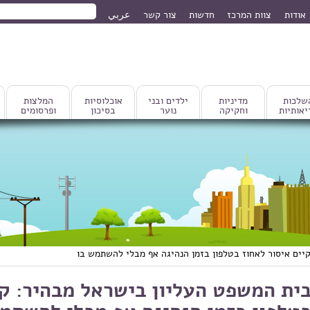
חיפוש
אודות
צוות המרכז
חדשות
צור קשר
عربي
טופס חיפוש
שלכות
מדיניות
ילדים ובני
אוכלוסיות
המלצות
יאותיות
וחקיקה
נוער
בסיכון
ופרסומים
יים איסור לאחוז בטלפון בזמן הנהיגה אף מבלי להשתמש בו
ית המשפט העליון בישראל מבהיר: קי