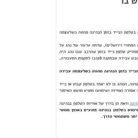
 בו
אל כי האחיזה בטלפון הנייד בזמן הנהיגה מהווה כשלעצמה
מחוזי (ירושלים), שדחה ערעור של נהג על
חזיק טלפון נייד בזמן שהרכב שבו נהג היה
בתנועה. לטענתו, אמנם הוא אחז בטלפון אך לא הוכח שעשה בו שימוש וכדי שתתגבש עבירה שבתקנה 28(ב) לתקנות התעבורה,
הנייד בזמן הנהיגה מהווה כשלעצמה עבירה
ה, הנוהג בו לא יאחז בטלפון קבוע או נייד
 אסורה (אחיזה ושימוש) מופיע מושא האיסור
היגה
וזאת הן בדרך של אחיזת הטלפון בנהיגה
ימוש בטלפון בנהיגה פוגעים באופן ממשי
 יתר משתמשי הדרך.