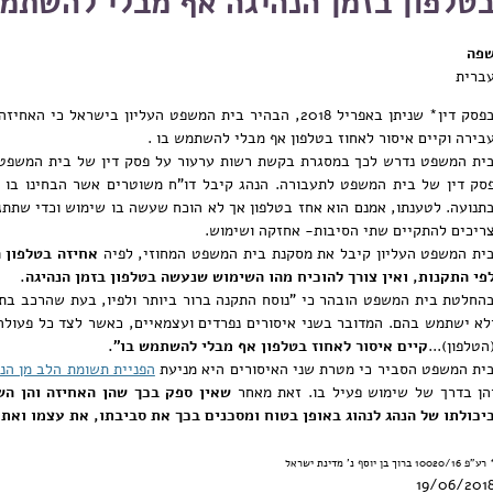
טלפון בזמן הנהיגה אף מבלי להשתמש
פה
ברית
בפסק דין* שניתן באפריל 2018, הבהיר בית המשפט העליון בישר
בירה וקיים איסור לאחוז בטלפון אף מבלי להשתמש בו .
ית המשפט נדרש לכך במסגרת בקשת רשות ערעור על פסק דין של בית המשפט ה
סק דין של בית המשפט לתעבורה. הנהג קיבל דו"ח משוטרים אשר הבחינו בו מ
ריכים להתקיים שתי הסיבות- אחזקה ושימוש.
ית המשפט העליון קיבל את מסקנת בית המשפט המחוזי, לפיה
אחיזה בטלפון 
פי התקנות, ואין צורך להוכיח מהו השימוש שנעשה בטלפון בזמן הנהיגה.
החלטת בית המשפט הובהר כי "נוסח התקנה ברור ביותר ולפיו, בעת שהרכב בתנוע
לא ישתמש בהם. המדובר בשני איסורים נפרדים ועצמאיים, כאשר לצד כל פעולה
הטלפון)...
קיים איסור לאחוז בטלפון אף מבלי להשתמש בו".
ית המשפט הסביר כי מטרת שני האיסורים היא מניעת
הפניית תשומת הלב מן הנ
הן בדרך של שימוש פעיל בו. זאת מאחר
שאין ספק בכך שהן האחיזה והן הש
יכולתו של הנהג לנהוג באופן בטוח ומסכנים בכך את סביבתו, את עצמו ואת
"פ 10020/16 ברוך בן יוסף נ' מדינת ישראל
19/06/201