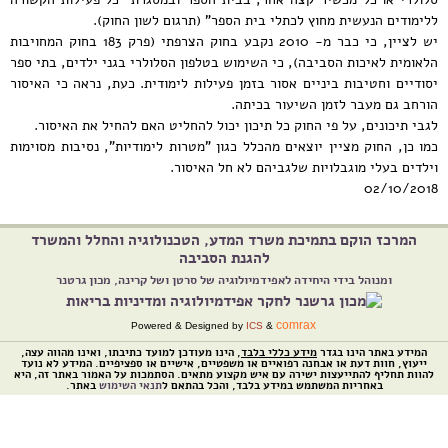
ללימודים הנעשית מחוץ לכתלי בית הספר" (תרגום לשון החוק).
יש לציין, כי כבר מ- 2010 נקבע בחוק הצרפתי (פרק 183 בחוק המחויבות
הלאומית לאיכות הסביבה), כי השימוש בטלפון הסלולרי בגני ילדים, בתי ספר
יסודיים וחטיבות ביניים אסור בזמן פעילות לימודית. כעת, נראה כי האיסור
הורחב גם מעבר לזמן השיעור בכיתה.
לגבי תיכונים, על פי החוק כל תיכון יכול להחליט האם להחיל את האיסור.
כמו כן, החוק מציין יוצאים מהכלל כגון "מטרות לימודיות", נסיבות מסוימות
וילדים בעלי מוגבלויות שלגביהם לא חל האיסור.
02/10/2018
המרכז הוקם בתמיכת משרד המדע, הטכנולוגיה והחלל והמשרד
להגנת הסביבה
ומנוהל בידי היחידה לאפידמיולוגיה של סרטן ושל קרינה, מכון גרטנר
comrax
Powered & Designed by
ICS
&
המידע באתר הינו בגדר
מידע כללי בלבד
, הינו מעודכן למועד כתיבתו, ואינו מהווה עצה,
ייעוץ, חוות דעת או אבחנה רפואיים או משפטיים, אישיים או ספציפיים. המידע לא נועד
להוות תחליף להתייעצות ישירה עם איש מקצוע מתאים. הסתמכות על האמור באתר זה, היא
באחריות המשתמש במידע בלבד, והכל בהתאם ל
תנאי השימוש
באתר.