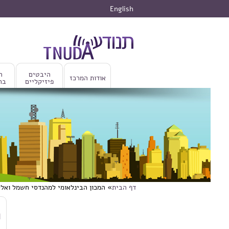
דילוג לתוכן העיקרי
English
היבטים
ה
אודות המרכז
פיזיקליים
בר
דף הבית
» המכון הבינלאומי למהנדסי חשמל ואלקטרוניקה (IEEE) פרסם גרסה עדכנית של התקן הבינלאומי לבטיחות חשיפ
הינך נמצא כאן
דילוג לתוכן העיקרי