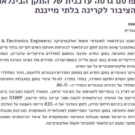
רסם גרסה עדכנית של התקן הבינלאו
ציבור לקרינה בלתי מייננת
פה
ברית
טובר 2019 עדכון לתקן הבינלאומי לבטיחות חשיפת האדם לקרינה בלתי מייננת בתחום התדרים 0 הרץ עד 300 ג'יגה הרץ.
מות החשיפה בתקן החדש עודכנו בהתאם למודלים פיזיקליים עדכניים, המחש
יזיקליים שונים בגוף (כגון עלייה בטמפרטורה). מודלים אלו הציגו הערכה מדו
דות אלקטרומגנטיים על גוף האדם.
יקר השינויים בתקן החדש הם בתחום התדרים הגבוהים (לדוגמה, הדור הסלולרי 
סלולר של הדורות הנוכחיים ובתדרי ה- Wi-Fi.
ש לציין כי בהתייחס לחשיפות של הציבור הרחב, המשרד להגנת הסביבה ביש
מייננת של הו
ורכים ביניהם חילופי מידע, לתקן העדכני של ה-IEEE הייתה השפעה על העדכון הנוכחי של מגבלות ICNIRP.
מות החשיפה בתקן העדכני המתייחסות לאוכלוסייה תעסוקתית (סביבות מוגבלות
תקני המכון הבינלאומי למהנדסי חשמל ואלקטרוניקה.