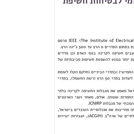
מי לבטיחות חשיפת
המכון הבינלאומי למהנדסי חשמל ואלקטרוניקה (IEEE (The Institute of Electrical & Electronics Engineers פרסם
בים חשיפה לקרינה בגוף האדם וכן מדדים
יקת יותר בנוגע להשפעת חשיפות סביבתיות של
החמישי) ובתדרי הביניים (חלקם הקלו לעומת
התקן הקודם וחלקם החמירו, בתלוי בתדר). לא חל שינוי בתקן במגבלות החשיפה לשדות בתדר 50 הרץ (רשת החשמל), בתדרי
ראל מאמץ את מגבלות החשיפה לקרינה בלתי
ועדה הבינלאומית להגנה מפני קרינה בלתי מייננת, ICNIRP (עם החמרות שונות). אולם, מאחר ושני הארגונים
) מחייבות את אוכלוסיית העובדים בישראל,
היות ובישראל אומצו מגבלות החשיפה התעסוקתית של איגוד הגיהותנים הממשלתיים של ארה"ב (ACGIH), הנגזרות ישירות