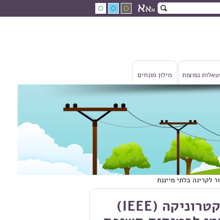
א
א
א
שאלות נפוצות
מילון מונחים
המכון הבינלאומי למהנדסי חשמל ואלקטרוניקה (IEEE)